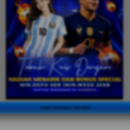
©2026 AGENOLX | SEO RGB