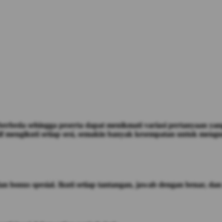
beda sehingga peserta dapat menikmati variasi pertanyaan yang
if mengikuti setiap sesi, semakin banyak kesempatan untuk meng
nus spesial. Ikuti setiap tantangan, jawab dengan benar, dan r