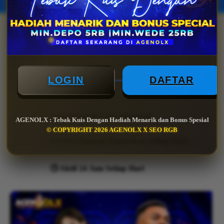
AGENOLX
Slot Online, Live Casino, Sportsbook
Mobile & Desktop
LOGIN
DAFTAR
Cepat dan Stabil
Link Resmi & Link Alternatif
AGENOLX : Tebak Kuis Dengan Hadiah Menarik dan Bonus Spesial
© COPYRIGHT 2026 AGENOLX X SEO RGB
⭐⭐⭐⭐⭐ Banyak Digunakan Setiap Hari
🕒 Aktif 24 Jam Setiap Hari