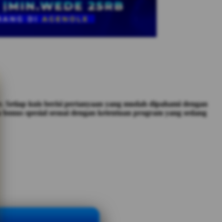
Setiap kuis berisi pertanyaan yang mudah dipahami dengan
a bonus spesial sesuai dengan ketentuan program yang sedang