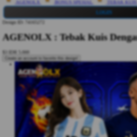
AGENOLX
BONUS SPESIAL
TEBAK KUI
LOGIN
Design ID: 74165272
AGENOLX : Tebak Kuis Dengan
$3
IDR 5.000
Create an account to favorite this design!