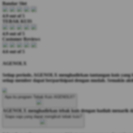
Bandar Slot
4.9 out of 5
TEBAK KUIS
4.9 out of 5
Customer Reviews
4.6 out of 5
AGENOLX
Setiap periode, AGENOLX menghadirkan tantangan kuis yang ber
setiap member dapat berpartisipasi dengan mudah. Semakin akt
Apa itu program Tebak Kuis AGENOLX?
AGENOLX menghadirkan tebak kuis dengan hadiah menarik dan bo
Siapa saja yang dapat mengikuti tebak kuis?