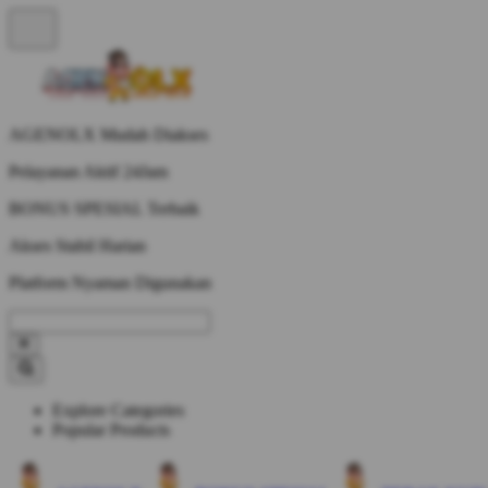
AGENOLX Mudah Diakses
Pelayanan Aktif 24Jam
BONUS SPESIAL Terbaik
Akses Stabil Harian
Platform Nyaman Digunakan
Explore Categories
Popular Products